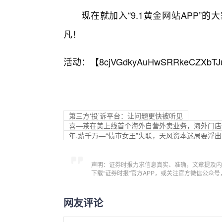
现在就加入“9.1黄金网站APP
凡！
活动：【
8cjVGdkyAuHwSRRkeCZXbTJ
第三方‘投’诉平台：让问题更快被听见
喜—茶在美上线首个海外自营外卖业务，海外门店一
年,薪千万—“债市女王”失联，天风资本迷局要浮
声明：证券时报力求信息真实、准确，文章提及内
下载“证券时报”官方APP，或关注官方微信公众
网友评论