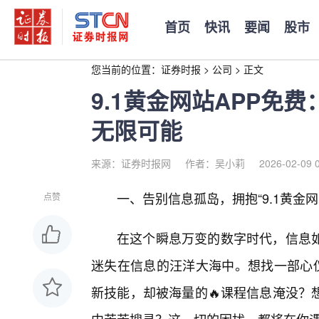
首页
快讯
要闻
股市
您当前的位置：
证券时报
>
公司
>
正文
9.1黄金网站APP免
无限可能
来源：证券时报网
作者：吴小莉
2026-02-09 
一、告别信息孤岛，拥抱“9.1黄金网
点赞
在这个瞬息万变的数字时代，信息
迷失在信息的汪洋大海中。想找一部心
新技能，却被海量的🔥课程信息淹没？