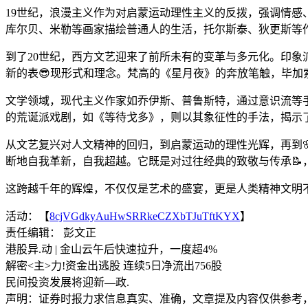
19世纪，浪漫主义作为对启蒙运动理性主义的反拨，强调情
库尔贝、米勒等画家描绘普通人的生活，托尔斯泰、狄更斯等
到了20世纪，西方文艺迎来了前所未有的变革与多元化。印
新的表😎现形式和理念。梵高的《星月夜》的奔放笔触，毕
文学领域，现代主义作家如乔伊斯、普鲁斯特，通过意识流等
的荒诞派戏剧，如《等待戈多》，则以其象征性的手法，揭示
从文艺复兴对人文精神的回归，到启蒙运动的理性光辉，再到🌸
断地自我革新，自我超越。它既是对过往经典的致敬与传承📝
这跨越千年的辉煌，不仅仅是艺术的盛宴，更是人类精神文明
活动：【
8cjVGdkyAuHwSRRkeCZXbTJuTftKYX
】
责任编辑： 彭文正
港股异.动 | 金山云午后快速拉升，一度超4%
解密<主>力!资金出逃股 连续5日净流出756股
民间投资发展将迎新—政.
声明：证券时报力求信息真实、准确，文章提及内容仅供参考