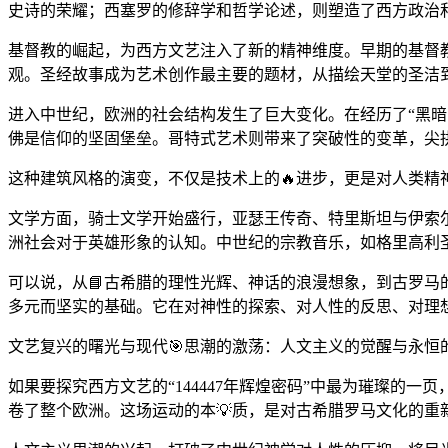
史诗的荣耀；西塞罗的修辞学和哲学论述，则塑造了西方政治
基督教的崛起，为西方文艺注入了新的精神维度。早期的基督
观。圣经故事成为艺术创作最主要的题材，从描绘天堂的圣洁
进入中世纪，欧洲的社会结构发生了巨大变化。在经历了“黑暗
佛是信仰的坚固堡垒。哥特式艺术则带来了突破性的变革，尖
这种建筑风格的演变，不仅是技术上的🔥进步，更是对人类精
文学方面，骑士文学开始盛行，亚瑟王传奇、特里斯坦与伊索
洲社会对于英雄形象的认知。中世纪的宗教音乐，如格里高利
可以说，从📘古希腊的理性光辉、神话的浪漫想象，到古罗
多元而坚实的基础。它在对神性的探索、对人性的反思、对理
文艺复兴的曙光与现代🎯思潮的激荡：人文主义的觉醒与永恒的
如果要探究西方文艺的“144447年辉煌密码”中最为璀璨的
卷了整个欧洲。这场运动的本💡质，是对古希腊罗马文化的重