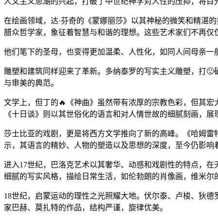
人文主义思潮的兴起，打破了中世纪神学对人性的压抑，将目
在绘画领域，达·芬奇的《蒙娜丽莎》以其神秘的微笑和精湛
腊众哲学家，象征着智慧与和谐的理想。这些艺术家们不再仅
他们笔下的圣母，也变得更加温柔、人性化，如同人间母亲一
雕塑和建筑同样迎来了革新。多纳泰罗的写实主义雕塑，打
与审美的典范。
文学上，但丁的🔥《神曲》虽然带有浓厚的宗教色彩，但其
《十日谈》则以其世俗化的语言和对人情世故的细腻刻画，展
莎士比亚的戏剧，更是将西方文学推向了新的高峰。《哈姆雷特
示，其语言的精妙、人物的塑造以及思想的深度，至今仍影响
进入17世纪，巴洛克艺术以其奢华、动感和戏剧性的特点，在
细腻的写实风格，描绘日常生活，如伦勃朗的肖像画，维米尔
18世纪，启蒙运动的理性之光照耀大地。伏尔泰、卢梭、狄
家巴赫、莫扎特的作品，结构严谨，旋律优美。