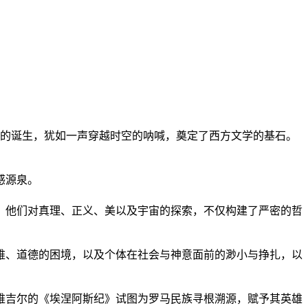
诗的诞生，犹如一声穿越时空的呐喊，奠定了西方文学的基石。
感源泉。
，他们对真理、正义、美以及宇宙的探索，不仅构建了严密的哲
难、道德的困境，以及个体在社会与神意面前的渺小与挣扎，以
维吉尔的《埃涅阿斯纪》试图为罗马民族寻根溯源，赋予其英雄