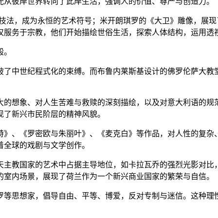
光从彼岸世界转向了此岸生活，强调人的价值、尊严与创造力。
的技法，成为永恒的艺术符号；米开朗琪罗的《大卫》雕像，展
仅服务于宗教，他们开始描绘世俗生活，探索人体结构，运用透
般。
破了中世纪程式化的束缚。而布鲁内莱斯基设计的佛罗伦萨大教
宏大的想象、对人生苦难与救赎的深刻描绘，以及对意大利语的规
现了新兴市民阶层的精神风貌。
》、《罗密欧与朱丽叶》、《麦克白》等作品，对人性的复杂、
着全球的戏剧与文学创作。
天主教国家的艺术中占据主导地位，如卡拉瓦乔的强烈光影对比
的室内场景，展现了荷兰作为一个新兴商业国家的繁荣与自信。
德罗等思想家，倡导自由、平等、博爱，反对专制与迷信。这种理