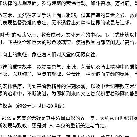
和法律的思想基础。罗马建筑的宏伟壮观，如斗兽场、万神庙，
教艺术，虽然在表现手法上尚显粗糙，但其传递的普世之爱、救
到表现基督受难的悲壮，无不透露出对精神世界的敬畏与追求。
时代”的动荡🌸后，教会成😎为文化艺术的中心。罗马式建筑
拱、飞扶壁💡和巨大的彩色玻璃窗，使得教堂内部空间更加高耸
神向上的象征，象征着人们对天堂的无限向往。
尔德的爱情故事，歌颂着勇气、忠诚、荣誉以及骑士精神中的爱
圣咏，以其纯净、空灵的旋律，营造出一种虔诚而宁静的氛围，
马的宏伟秩序，再到基督教精神的深刻浸润，以及中世纪宗教艺术
想的追求中，不断演进，为即将到来的文艺复兴积蓄着磅礴的能
探索（约公元14世纪-20世纪）
一页，那么文艺复兴无疑是其中浓墨重彩的🔥一章。大约从14世纪
新发现与致敬，更是对“人”本身的重新关注与肯定。