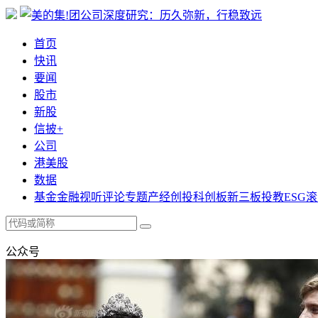
首页
快讯
要闻
股市
新股
信披+
公司
港美股
数据
基金
金融
视听
评论
专题
产经
创投
科创板
新三板
投教
ESG
滚
公众号