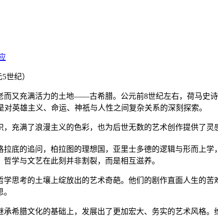
元5世纪）
老而又充满活力的土地——古希腊。公元前8世纪左右，荷马史
更是对英雄主义、命运、神祇与人性之间复杂关系的深刻探索。
交织，充满了浪漫主义的色彩，也为后世无数的艺术创作提供了灵
苏格拉底的追问，柏拉图的理想国，亚里士多德的逻辑与形而上学
。哲学与文艺在此刻并非割裂，而是相互滋养。
哲学思考的土壤上绽放出的艺术奇葩。他们的剧作直面人生的苦
思。
继承希腊文化的基础上，发展出了更加宏大、务实的艺术风格。