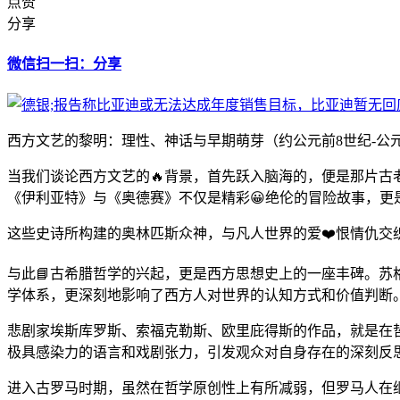
点赞
分享
微信扫一扫：分享
西方文艺的黎明：理性、神话与早期萌芽（约公元前8世纪-公
当我们谈论西方文艺的🔥背景，首先跃入脑海的，便是那片古
《伊利亚特》与《奥德赛》不仅是精彩😀绝伦的冒险故事，
这些史诗所构建的奥林匹斯众神，与凡人世界的爱❤️恨情仇
与此📘古希腊哲学的兴起，更是西方思想史上的一座丰碑。
学体系，更深刻地影响了西方人对世界的认知方式和价值判断
悲剧家埃斯库罗斯、索福克勒斯、欧里庇得斯的作品，就是在
极具感染力的语言和戏剧张力，引发观众对自身存在的深刻反
进入古罗马时期，虽然在哲学原创性上有所减弱，但罗马人在