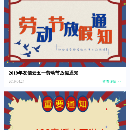
2019年友信云五一劳动节放假通知
2019.04.24
查看详情 >>