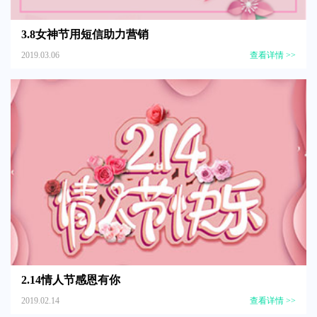
3.8女神节用短信助力营销
2019.03.06
查看详情 >>
2.14情人节感恩有你
2019.02.14
查看详情 >>