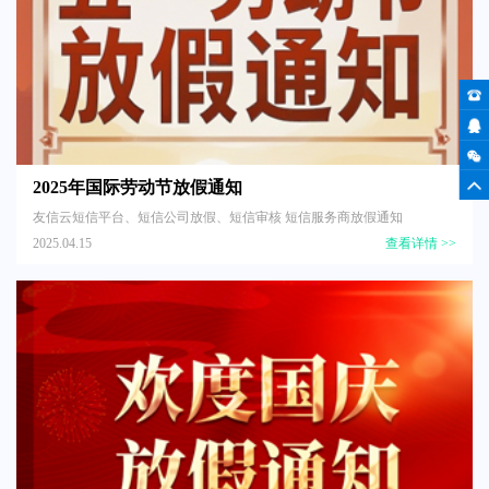
2025年国际劳动节放假通知
友信云短信平台、短信公司放假、短信审核 短信服务商放假通知
2025.04.15
查看详情 >>