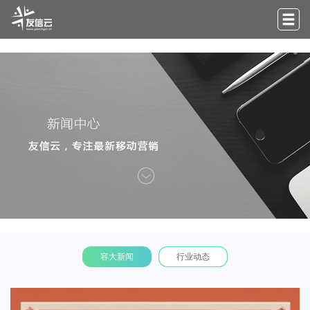
容大新闻
行业动态